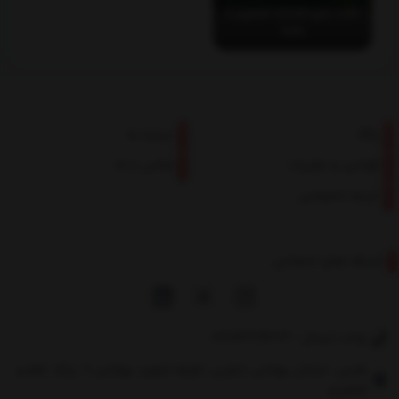
کتاب بازی شناخت تصاویر با
جعبه
بلاگ
درباره ما
قوانین و مقررات
تماس با ما
حریم خصوصی
شبکه های اجتماعی
واحد ارسال : 02174391403
طبس، خیابان بهشتی جنوبی، کوچه شهید بهشتی 8، پارک علم و
فناوری